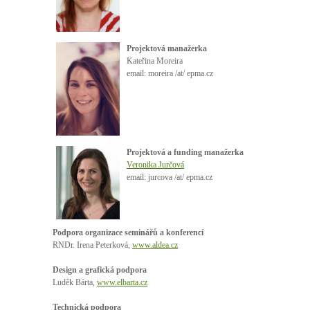
Projektová manažerka
Kateřina Moreira
email: moreira /at/ epma.cz
Projektová a funding manažerka
Veronika Jurčová
email: jurcova /at/ epma.cz
Podpora
organizace
seminářů
a
konferencí
RNDr
.
Irena
Peterková
,
www.aldea.cz
Design a
grafická
podpora
Luděk
Bárta
,
www.elbarta.cz
Technická
podpora