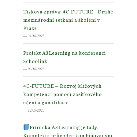
Tisková zpráva: 4C-FUTURE – Druhé
mezinárodní setkání a školení v
Praze
― 31/10/2025
Projekt A3Learning na konferenci
Schoolink
― 06/10/2025
4C‑FUTURE — Rozvoj klíčových
kompetencí pomocí zážitkového
učení a gamifikace
― 12/09/2025
Příručka A3Learning je tady:
Komplexní průvodce kombinovaným