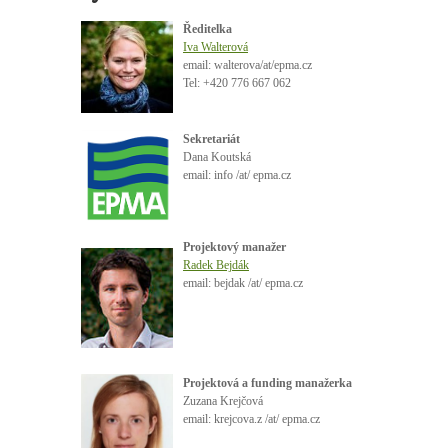
Ředitelka
Iva Walterová
email:
walterova
/at/epma.cz
Tel: +420 776 667 062
Sekretariát
Dana Koutská
email: info /at/ epma.cz
Projektový
manažer
Radek
Bejdák
email:
bejdak
/at/ epma.cz
Projektová a funding manažerka
Zuzana Krejčová
email: krejcova.z /at/ epma.cz