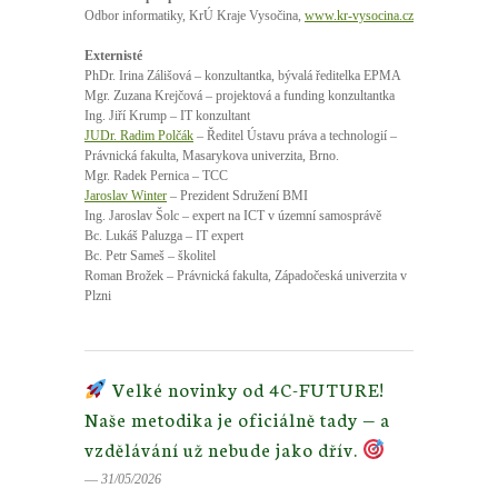
Odbor
informatiky
,
KrÚ
Kraje
Vysočina
,
www.kr-vysocina.cz
Externisté
PhDr. Irina Zálišová – konzultantka, bývalá ředitelka EPMA
Mgr. Zuzana Krejčová – projektová a funding konzultantka
Ing. Jiří Krump – IT konzultant
JUDr. Radim Polčák
– Ředitel Ústavu práva a technologií –
Právnická fakulta, Masarykova univerzita, Brno.
Mgr
.
Radek
Pernica
–
TCC
Jaroslav
Winter
–
Prezident
Sdružení
BMI
Ing
.
Jaroslav
Šolc
– expert
na
ICT v
územní
samosprávě
Bc
.
Lukáš
Paluzga
– IT expert
Bc
.
Petr
Sameš –
školitel
Roman
Brožek
–
Právnická
fakulta
,
Západočeská
univerzita
v
Plzni
Velké novinky od 4C-FUTURE!
Naše metodika je oficiálně tady — a
vzdělávání už nebude jako dřív.
― 31/05/2026