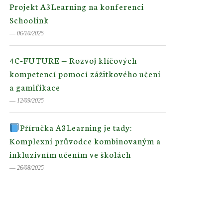
Projekt A3Learning na konferenci
Schoolink
― 06/10/2025
4C‑FUTURE — Rozvoj klíčových
kompetencí pomocí zážitkového učení
a gamifikace
― 12/09/2025
Příručka A3Learning je tady:
Komplexní průvodce kombinovaným a
inkluzivním učením ve školách
― 26/08/2025