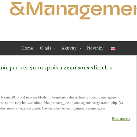
Home
O nás
Aktivity
Novinky
ář pro veřejnou správu zemí sousedících s
20. března 2015 pod názvem Moderní, bezpečný a důvěryhodný Identity management.
trujte se tady:http://sektioniii.bka.gv.at/reg_identitymanagement/registration.php. Na
dostanete potvrzení o účasti. Částka pokrývá jen organizaci semináře, ale
Read more »