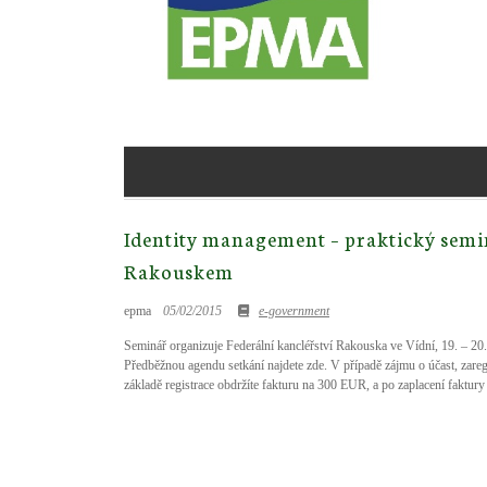
Identity management – praktický semin
Rakouskem
epma
05/02/2015
e-government
Seminář organizuje Federální kancléřství Rakouska ve Vídní, 19. – 
Předběžnou agendu setkání najdete zde. V případě zájmu o účast, zaregis
základě registrace obdržíte fakturu na 300 EUR, a po zaplacení faktury 