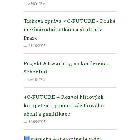
― 31/05/2026
Tisková zpráva: 4C-FUTURE – Druhé
mezinárodní setkání a školení v
Praze
― 31/10/2025
Projekt A3Learning na konferenci
Schoolink
― 06/10/2025
4C‑FUTURE — Rozvoj klíčových
kompetencí pomocí zážitkového
učení a gamifikace
― 12/09/2025
Příručka A3Learning je tady: