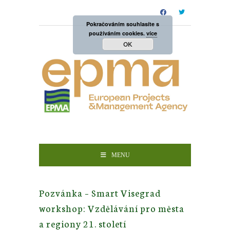
Pokračováním souhlasíte s
používáním cookies.
více
OK
MENU
Pozvánka – Smart Visegrad
workshop: Vzdělávání pro města
a regiony 21. století