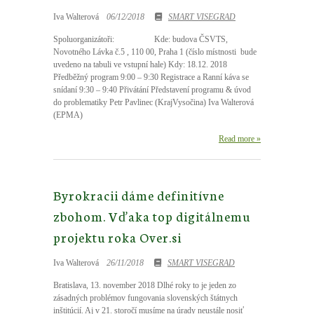
Iva Walterová
06/12/2018
SMART VISEGRAD
Spoluorganizátoři: Kde: budova ČSVTS,
Novotného Lávka č.5 , 110 00, Praha 1 (číslo místnosti bude
uvedeno na tabuli ve vstupní hale) Kdy: 18.12. 2018
Předběžný program 9:00 – 9:30 Registrace a Ranní káva se
snídaní 9:30 – 9:40 Přivátání Představení programu & úvod
do problematiky Petr Pavlinec (KrajVysočina) Iva Walterová
(EPMA)
Read more »
Byrokracii dáme definitívne
zbohom. Vďaka top digitálnemu
projektu roka Over.si
Iva Walterová
26/11/2018
SMART VISEGRAD
Bratislava, 13. november 2018 Dlhé roky to je jeden zo
zásadných problémov fungovania slovenských štátnych
inštitúcií. Aj v 21. storočí musíme na úrady neustále nosiť