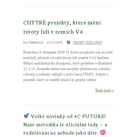
CHYTRÉ projekty, které mění
životy lidí v zemích V4
Iva Walterová
11/11/2018
SMART VISEGRAD
Bratislava, 9. listopadu 2018: O těchto projektech jste asi ještě
neslyšeli, přestože už mění životy lidí zemích V4 k lepšímu.
Během nadcházejícího Kongresu, který proběhne v Bratislavě
12. a 13. listopadu budou tyto projekty představeny a budou
vybrány a ocěneny nejlepší z nich Cenou ITAPA. Jedním z
projektů, který se soutěže účastní je projekt vedený
Read more »
Velké novinky od 4C-FUTURE!
Naše metodika je oficiálně tady — a
vzdělávání už nebude jako dřív.