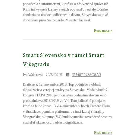
potvrdenia s informáciami, ktoré už o nás verejná správa má.
Kým iné vyspelé krajiny svojich obyvateľov od zbytočného
chodenia po úradoch odbremenili dávno, Slovensku sa to až
donedávna priveľmi nedarilo. V septembri však
Read more »
Smart Slovensko v rámci Smart
Višegradu
Iva Walterová
12/11/2018
SMART VISEGRAD
Bratislava, 12. novembra 2018: Top podujatie v oblasti
digitalizácie a verejnej správy na Slovensku, Medzinárodný
kongres ITAPA 2018 je oficiálnym podujatím slovenského
predsedníctva 2018/2019 vo V4. Toto jedinečné podujatie,
ktoré sa bude konať 13.-14. novembra v hoteli Crowne Plaza
v Bratislave, ponúkne platformu, v rámci ktorej si krajiny
Visegradskej skupiny (V4) budú vymieňať osvedčené postupy
a zdieľať skúsenosti v oblasti digitalizácie.
Read more »